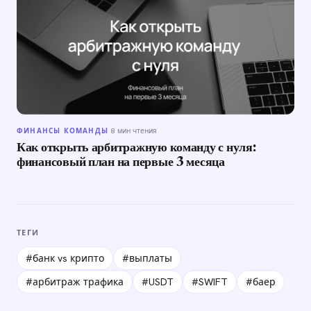
ФИНАНСЫ КОМАНДЫ
·
8 мин чтения
Как открыть арбитражную команду с нуля:
финансовый план на первые 3 месяца
ТЕГИ
#банк vs крипто
#выплаты
#арбитраж трафика
#USDT
#SWIFT
#баер