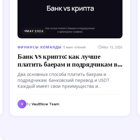
MAY 2026
ФИНАНСЫ КОМАНДЫ
·
5 мин чтения
May 13, 2026
Банк vs крипто: как лучше
платить баерам и подрядчикам в
арбитраже трафика
Два основных способа платить баерам и
подрядчикам: банковский перевод и USDT.
Каждый имеет свои преимущества и
ограничения. Сравниваем оба с конкретными
цифрами по комиссиям, скорости и удобству
для арбитражных команд.
By
VaultNow Team
V