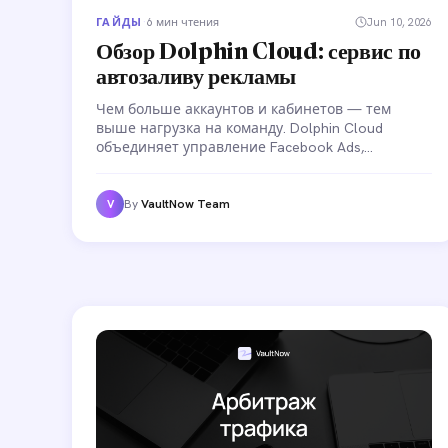
ГАЙДЫ
·
6 мин чтения
Jun 10, 2026
Обзор Dolphin Cloud: сервис по
автозаливу рекламы
Чем больше аккаунтов и кабинетов — тем
выше нагрузка на команду. Dolphin Cloud
объединяет управление Facebook Ads,
автозалив, модерацию комментариев и
командные роли в одном интерфейсе.
Разбираем, как устроена платформа и какие
By
VaultNow Team
V
задачи она закрывает.