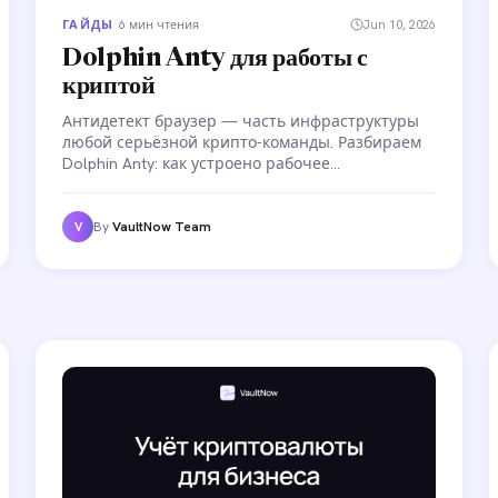
ГАЙДЫ
·
6 мин чтения
Jun 10, 2026
Dolphin Anty для работы с
криптой
Антидетект браузер — часть инфраструктуры
любой серьёзной крипто-команды. Разбираем
Dolphin Anty: как устроено рабочее
пространство, зачем нужны crypto-профили,
как настроить командный доступ и
автоматизировать рутинные операции с
By
VaultNow Team
V
аккаунтами.