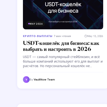
MAY 2026
КРИПТО-ВЫПЛАТЫ
·
7 мин чтения
May 13, 2026
USDT-кошелёк для бизнеса: как
выбрать и настроить в 2026
USDT — самый популярный стейблкоин, и всё
больше компаний используют его для выплат и
расчётов. Но персональный кошелёк не
подходит для бизнес-операций. Разбираемся,
как выбрать USDT-кошелёк для бизнеса:
контроль доступа, массовые операции,
By
VaultNow Team
V
комплаенс.