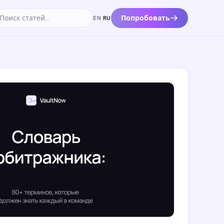
Попробовать
EN
·
RU
к по статьям