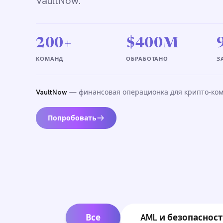
VaultNow.
200+
$400M
КОМАНД
ОБРАБОТАНО
З
VaultNow
— финансовая операционка для крипто-ком
Попробовать
Все
AML и безопасност