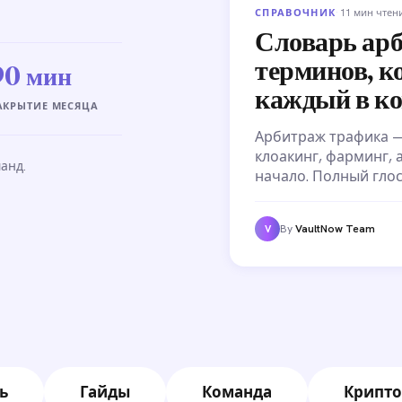
СПРАВОЧНИК
·
11 мин чтен
Словарь ар
терминов, к
90 мин
каждый в к
АКРЫТИЕ МЕСЯЦА
Арбитраж трафика —
клоакинг, фарминг, а
анд.
начало. Полный глос
работает в арбитраж
By
VaultNow Team
V
ь
Гайды
Команда
Крипто