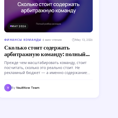
MAY 2026
ФИНАНСЫ КОМАНДЫ
·
6 мин чтения
May 13, 2026
Сколько стоит содержать
арбитражную команду: полный
разбор расходов
Прежде чем масштабировать команду, стоит
посчитать, сколько это реально стоит. Не
рекламный бюджет — а именно содержание:
зарплаты баерам, инструменты,
инфраструктура, комиссии на переводы.
Полный разбор расходов по статьям и на чём
By
VaultNow Team
V
можно сэкономить.