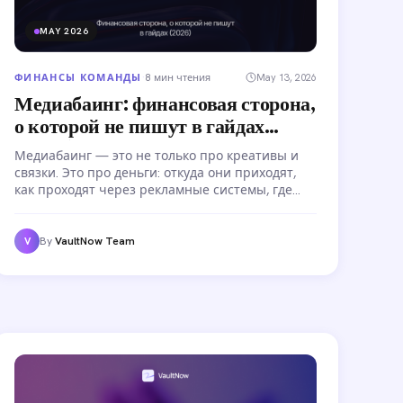
MAY 2026
ФИНАНСЫ КОМАНДЫ
·
8 мин чтения
May 13, 2026
Медиабаинг: финансовая сторона,
о которой не пишут в гайдах
(2026)
Медиабаинг — это не только про креативы и
связки. Это про деньги: откуда они приходят,
как проходят через рекламные системы, где
теряются. Разобраться в финансовой стороне
медиабаинга — значит перестать сливать
маржу на комиссии, задержки и кассовые
By
VaultNow Team
V
разрывы.