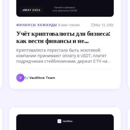
MAY 2026
ФИНАНСЫ КОМАНДЫ
·
8 мин чтения
May 13, 2026
Учёт криптовалюты для бизнеса:
как вести финансы и не
запутаться (2026)
Криптовалюта перестала быть экзотикой:
компании принимают оплату в USDT, платят
подрядчикам стейблкоинами, держат ETH на
балансе. Но финансовый учёт криптовалюты
работает не так, как учёт рублей на банковском
счёте. Как вести учёт и не запутаться.
By
VaultNow Team
V