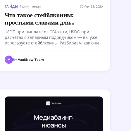
ГАЙДЫ
·
7 мин чтения
May 21, 2026
Что такое стейблкоины:
простыми словами для
арбитражника и бизнеса в 2026
USDT при выплате от CPA-сети, USDC при
году
расчётах с западным подрядчиком — вы уже
используете стейблкоины. Разбираем, как они
устроены изнутри, чем USDT отличается от
USDC, почему важна сеть TRC20 vs ERC20 и
какие риски существуют при работе с крипто-
By
VaultNow Team
V
выплатами.