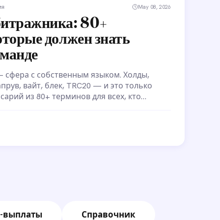
ия
May 08, 2026
битражника: 80+
оторые должен знать
оманде
 сфера с собственным языком. Холды,
прув, вайт, блек, TRC20 — и это только
сарий из 80+ терминов для всех, кто
е трафика или только входит в индустрию.
-выплаты
Справочник