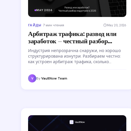
MAY 2026
ГАЙДЫ
·
7 мин чтения
May 20, 2026
Арбитраж трафика: развод или
заработок — честный разбор
индустрии в 2026
Индустрия непрозрачна снаружи, но хорошо
структурирована изнутри. Разбираем честно:
как устроен арбитраж трафика, сколько
реально зарабатывают медиабаинговые
команды, какие риски существуют и почему
большинство новичков теряют деньги в
By
VaultNow Team
V
первые месяцы.