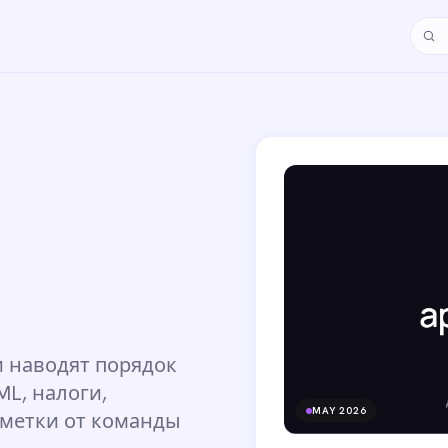
Поис
и наводят порядок
L, налоги,
MAY 2026
аметки от команды