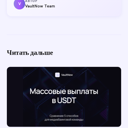
АВТОР
V
VaultNow Team
Читать дальше