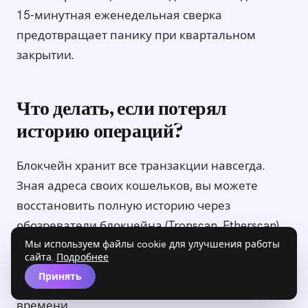
15-минутная еженедельная сверка
предотвращает панику при квартальном
закрытии.
Что делать, если потерял
историю операций?
Блокчейн хранит все транзакции навсегда.
Зная адреса своих кошельков, вы можете
восстановить полную историю через
обозреватели блокчейна (Tronscan, Etherscan).
Однако категории и назначения платежей
Мы используем файлы cookie для улучшения работы
сайта.
Подробнее
(кому и за что) восстановить не получится —
Принять
именно поэтому важно вести учёт в реальном
времени.