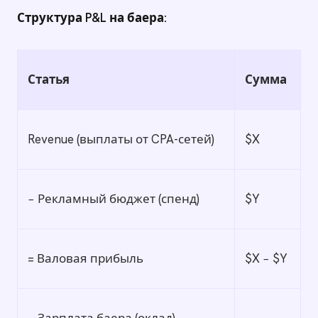
Структура P&L на баера:
Статья
Сумма
Revenue (выплаты от CPA-сетей)
$X
− Рекламный бюджет (спенд)
$Y
= Валовая прибыль
$X − $Y
− Зарплата баера (оклад)