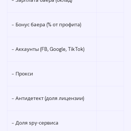
− Бонус баера (% от профита)
− Аккаунты (FB, Google, TikTok)
− Прокси
− Антидетект (доля лицензии)
− Доля spy-сервиса