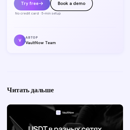
Try free
Book a demo
No credit card · 5-min setup
АВТОР
V
VaultNow Team
Читать дальше