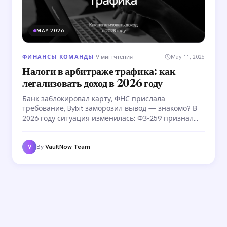
MAY 2026
ФИНАНСЫ КОМАНДЫ
·
9 мин чтения
May 11, 2026
Налоги в арбитраже трафика: как
легализовать доход в 2026 году
Банк заблокировал карту, ФНС прислала
требование, Bybit заморозил вывод — знакомо? В
2026 году ситуация изменилась: ФЗ-259 признал
крипту имуществом, ФЗ-221 закрепил правила
налогообложения. Разбираем все варианты
легализации — от самозанятости до зарубежных
By
VaultNow Team
V
структур.