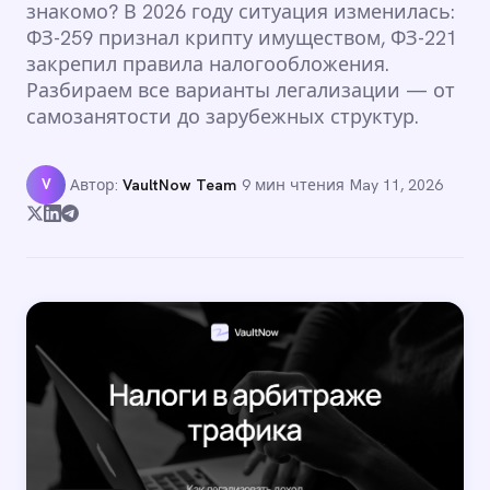
знакомо? В 2026 году ситуация изменилась:
ФЗ-259 признал крипту имуществом, ФЗ-221
закрепил правила налогообложения.
Разбираем все варианты легализации — от
самозанятости до зарубежных структур.
V
Автор:
VaultNow Team
·
9 мин чтения
·
May 11, 2026