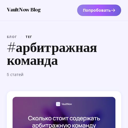
Попробовать
VaultNow Blog
БЛОГ
/
ТЕГ
#арбитражная
команда
5 статей