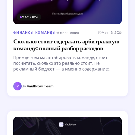
MAY 2026
ФИНАНСЫ КОМАНДЫ
·
6 мин чтения
May 13, 2026
Сколько стоит содержать арбитражную
команду: полный разбор расходов
Прежде чем масштабировать команду, стоит
посчитать, сколько это реально стоит. Не
рекламный бюджет — а именно содержание:
зарплаты баерам, инструменты, инфраструктура,
комиссии на переводы. Полный разбор расходов
по статьям и на чём можно сэкономить.
By
VaultNow Team
V