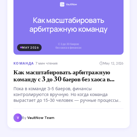
MAY 2026
КОМАНДА
·
7 мин чтения
May 12, 2026
Как масштабировать арбитражную
команду с 3 до 30 баеров без хаоса в
финансах
Пока в команде 3–5 баеров, финансы
контролируются вручную. Но когда команда
вырастает до 15–30 человек — ручные процессы
ломаются. Выплаты задерживаются, суммы
путаются, а CEO вместо стратегии занимается
рутиной. Разбираем три фазы роста и что делать
By
VaultNow Team
V
на каждом этапе.