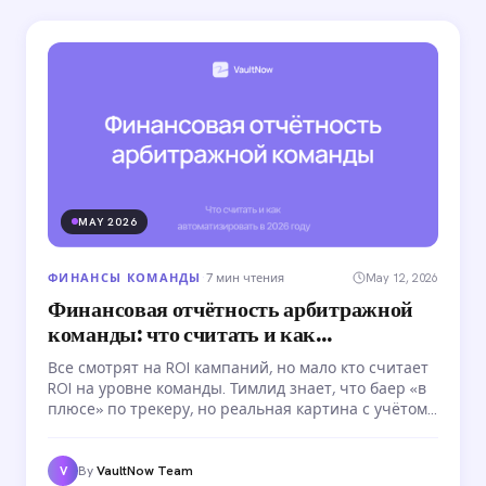
MAY 2026
ФИНАНСЫ КОМАНДЫ
·
7 мин чтения
May 12, 2026
Финансовая отчётность арбитражной
команды: что считать и как
автоматизировать
Все смотрят на ROI кампаний, но мало кто считает
ROI на уровне команды. Тимлид знает, что баер «в
плюсе» по трекеру, но реальная картина с учётом
зарплат, аккаунтов и комиссий — совсем другая.
Разбираем, что считать и как автоматизировать
отчётность.
By
VaultNow Team
V