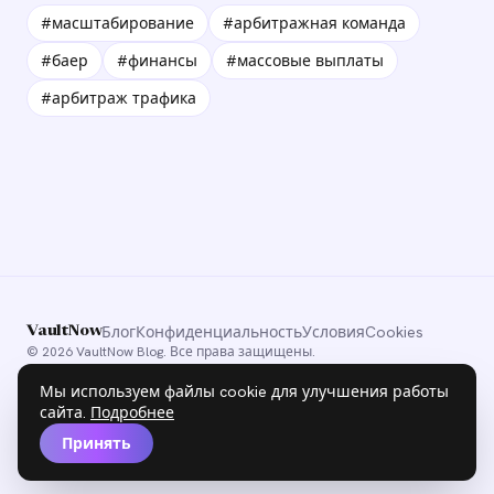
#масштабирование
#арбитражная команда
#баер
#финансы
#массовые выплаты
#арбитраж трафика
Блог
Конфиденциальность
Условия
Cookies
VaultNow
© 2026 VaultNow Blog. Все права защищены.
Мы используем файлы cookie для улучшения работы
сайта.
Подробнее
Принять