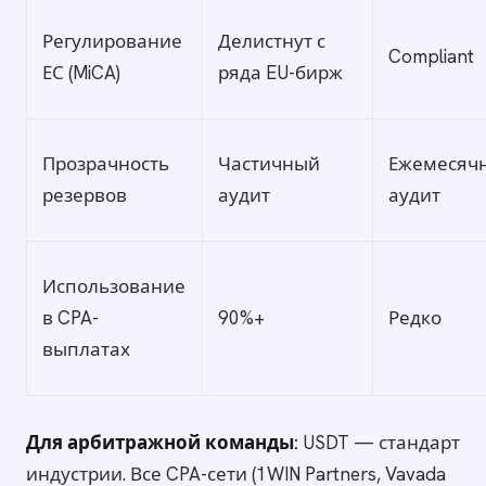
Регулирование
Делистнут с
Compliant
ЕС (MiCA)
ряда EU-бирж
Прозрачность
Частичный
Ежемесяч
резервов
аудит
аудит
Использование
в CPA-
90%+
Редко
выплатах
Для арбитражной команды:
USDT — стандарт
индустрии. Все CPA-сети (1WIN Partners, Vavada