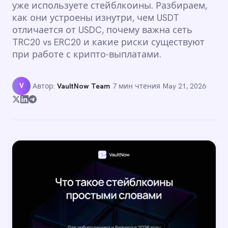
уже используете стейблкоины. Разбираем,
как они устроены изнутри, чем USDT
отличается от USDC, почему важна сеть
TRC20 vs ERC20 и какие риски существуют
при работе с крипто-выплатами.
V
Автор:
VaultNow Team
·
7 мин чтения
·
May 21, 2026