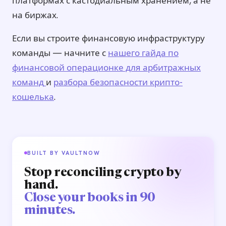
платформах с кастодиальным хранением, а не
на биржах.
Если вы строите финансовую инфраструктуру
команды — начните с
нашего гайда по
финансовой операционке для арбитражных
команд
и
разбора безопасности крипто-
кошелька
.
BUILT BY VAULTNOW
Stop reconciling crypto by
hand.
Close your books in 90
minutes.