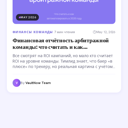
MAY 2026
ФИНАНСЫ КОМАНДЫ
·
7 мин чтения
May 12, 2026
Финансовая отчётность арбитражной
команды: что считать и как
автоматизировать
Все смотрят на ROI кампаний, но мало кто считает
ROI на уровне команды. Тимлид знает, что баер «в
плюсе» по трекеру, но реальная картина с учётом
зарплат, аккаунтов и комиссий — совсем другая.
Разбираем, что считать и как автоматизировать
отчётность.
By
VaultNow Team
V