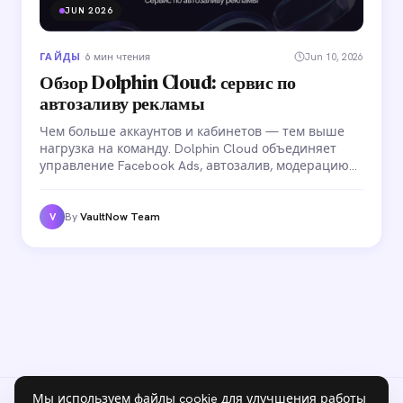
JUN 2026
ГАЙДЫ
·
6 мин чтения
Jun 10, 2026
Обзор Dolphin Cloud: сервис по
автозаливу рекламы
Чем больше аккаунтов и кабинетов — тем выше
нагрузка на команду. Dolphin Cloud объединяет
управление Facebook Ads, автозалив, модерацию
комментариев и командные роли в одном
интерфейсе. Разбираем, как устроена платформа и
какие задачи она закрывает.
By
VaultNow Team
V
Мы используем файлы cookie для улучшения работы