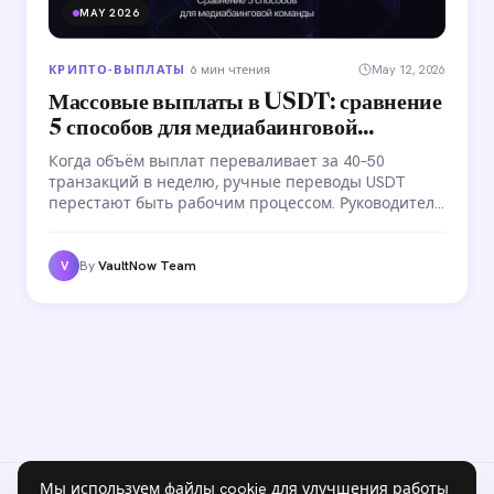
MAY 2026
КРИПТО-ВЫПЛАТЫ
·
6 мин чтения
May 12, 2026
Массовые выплаты в USDT: сравнение
5 способов для медиабаинговой
команды
Когда объём выплат переваливает за 40–50
транзакций в неделю, ручные переводы USDT
перестают быть рабочим процессом. Руководитель
тратит часы на то, что должно занимать минуты.
Сравниваем 5 способов массовых выплат — от
ручных переводов до смарт-контрактов и
By
VaultNow Team
V
специализированных сервисов.
Мы используем файлы cookie для улучшения работы