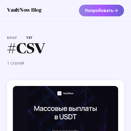
Попробовать
VaultNow Blog
БЛОГ
/
ТЕГ
#CSV
1 статей