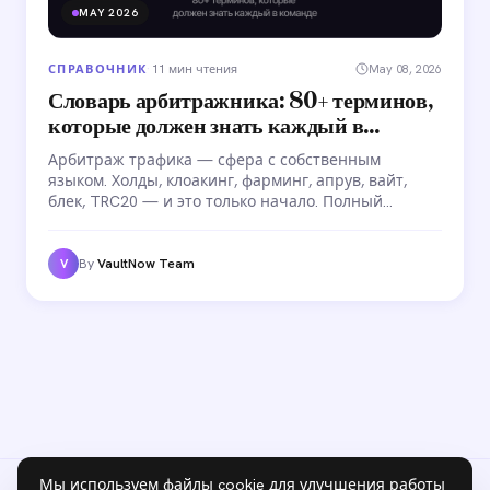
MAY 2026
СПРАВОЧНИК
·
11 мин чтения
May 08, 2026
Словарь арбитражника: 80+ терминов,
которые должен знать каждый в
команде
Арбитраж трафика — сфера с собственным
языком. Холды, клоакинг, фарминг, апрув, вайт,
блек, TRC20 — и это только начало. Полный
глоссарий из 80+ терминов для всех, кто работает
в арбитраже трафика или только входит в
индустрию.
By
VaultNow Team
V
Мы используем файлы cookie для улучшения работы