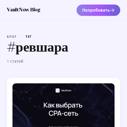
Попробовать
VaultNow Blog
БЛОГ
/
ТЕГ
#ревшара
1 статей