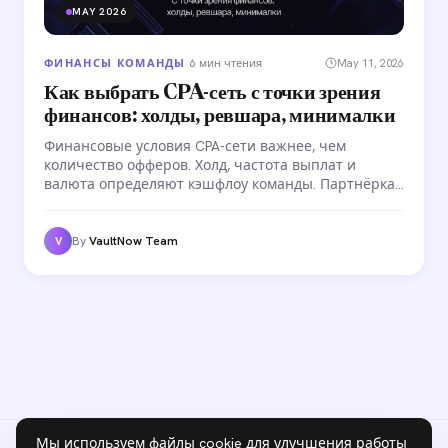
MAY 2026
ФИНАНСЫ КОМАНДЫ
·
6 мин чтения
May 11, 2026
Как выбрать CPA-сеть с точки зрения
финансов: холды, ревшара, минималки
Финансовые условия CPA-сети важнее, чем
количество офферов. Холд, частота выплат и
валюта определяют кэшфлоу команды. Партнёрка
с CPA $50 и холдом 5 дней может быть выгоднее,
чем с CPA $150 и холдом 14 дней. Разбираем, как
оценить CPA-сеть по деньгам.
By
VaultNow Team
V
Мы используем файлы cookie для улучшения работы