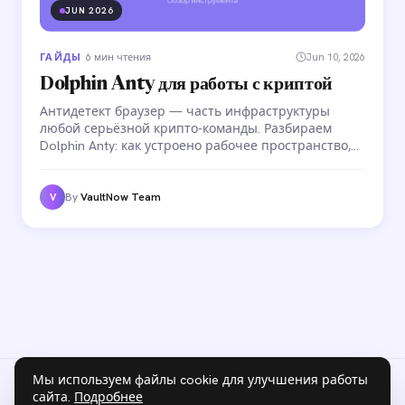
JUN 2026
ГАЙДЫ
·
6 мин чтения
Jun 10, 2026
Dolphin Anty для работы с криптой
Антидетект браузер — часть инфраструктуры
любой серьёзной крипто-команды. Разбираем
Dolphin Anty: как устроено рабочее пространство,
зачем нужны crypto-профили, как настроить
командный доступ и автоматизировать рутинные
операции с аккаунтами.
By
VaultNow Team
V
Мы используем файлы cookie для улучшения работы
сайта.
Подробнее
Блог
Конфиденциальность
Условия
Cookies
VaultNow