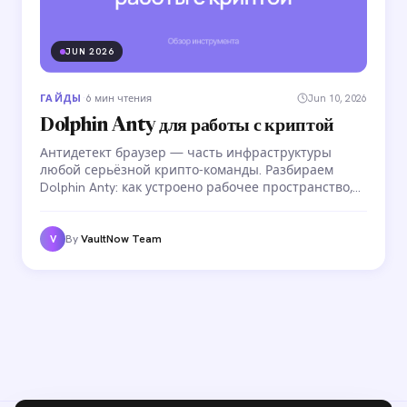
JUN 2026
ГАЙДЫ
·
6 мин чтения
Jun 10, 2026
Dolphin Anty для работы с криптой
Антидетект браузер — часть инфраструктуры
любой серьёзной крипто-команды. Разбираем
Dolphin Anty: как устроено рабочее пространство,
зачем нужны crypto-профили, как настроить
командный доступ и автоматизировать рутинные
операции с аккаунтами.
By
VaultNow Team
V