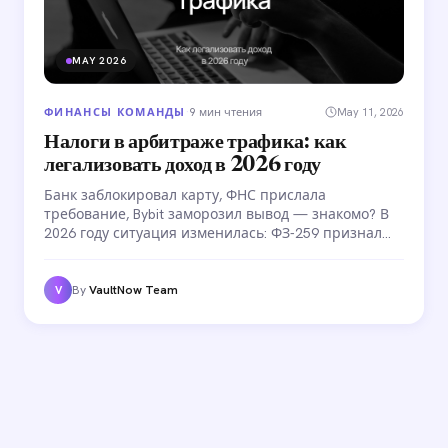
MAY 2026
ФИНАНСЫ КОМАНДЫ
·
9 мин чтения
May 11, 2026
Налоги в арбитраже трафика: как
легализовать доход в 2026 году
Банк заблокировал карту, ФНС прислала
требование, Bybit заморозил вывод — знакомо? В
2026 году ситуация изменилась: ФЗ-259 признал
крипту имуществом, ФЗ-221 закрепил правила
налогообложения. Разбираем все варианты
легализации — от самозанятости до зарубежных
By
VaultNow Team
V
структур.