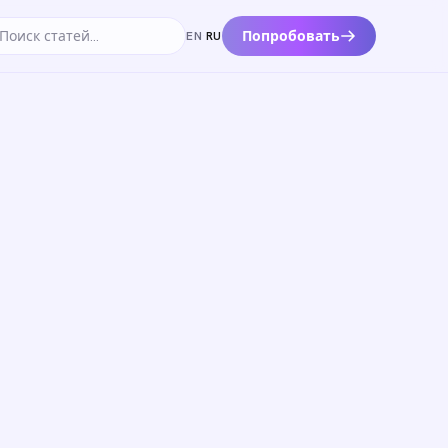
Попробовать
EN
·
RU
к по статьям