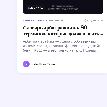
MAY 2026
СПРАВОЧНИК
·
11 мин чтения
May 08, 2026
Словарь арбитражника: 80+
терминов, которые должен знать
каждый в команде
Арбитраж трафика — сфера с собственным
языком. Холды, клоакинг, фарминг, апрув, вайт,
блек, TRC20 — и это только начало. Полный
глоссарий из 80+ терминов для всех, кто
работает в арбитраже трафика или только
входит в индустрию.
By
VaultNow Team
V