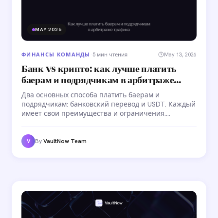
MAY 2026
ФИНАНСЫ КОМАНДЫ
·
5 мин чтения
May 13, 2026
Банк vs крипто: как лучше платить
баерам и подрядчикам в арбитраже
трафика
Два основных способа платить баерам и
подрядчикам: банковский перевод и USDT. Каждый
имеет свои преимущества и ограничения.
Сравниваем оба с конкретными цифрами по
комиссиям, скорости и удобству для арбитражных
команд.
By
VaultNow Team
V