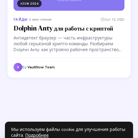
JUN 2026
ГАЙДЫ
·
6 мин чтения
Jun 10, 2026
Dolphin Anty для работы с криптой
Антидетект браузер — часть инфраструктуры
любой серьёзной крипто-команды. Разбираем
Dolphin Anty: как устроено рабочее пространство,
зачем нужны crypto-профили, как настроить
командный доступ и автоматизировать рутинные
операции с аккаунтами.
By
VaultNow Team
V
Мы используем файлы cookie для улучшения работы
сайта.
Подробнее
Блог
Конфиденциальность
Условия
Cookies
VaultNow