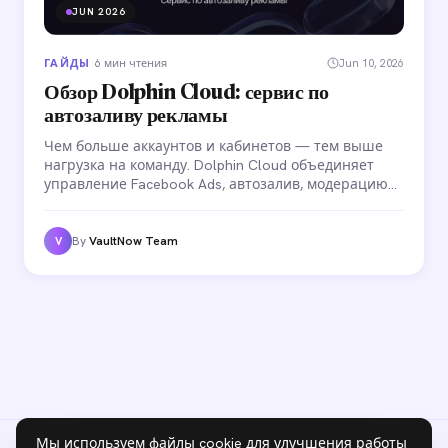
JUN 2026
ГАЙДЫ
·
6 мин чтения
Jun 10, 2026
Обзор Dolphin Cloud: сервис по
автозаливу рекламы
Чем больше аккаунтов и кабинетов — тем выше
нагрузка на команду. Dolphin Cloud объединяет
управление Facebook Ads, автозалив, модерацию
комментариев и командные роли в одном
интерфейсе. Разбираем, как устроена платформа и
какие задачи она закрывает.
By
VaultNow Team
V
Мы используем файлы cookie для улучшения работы