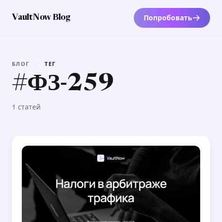
Попробовать
VaultNow Blog
БЛОГ
/
ТЕГ
#ФЗ-259
1 статей