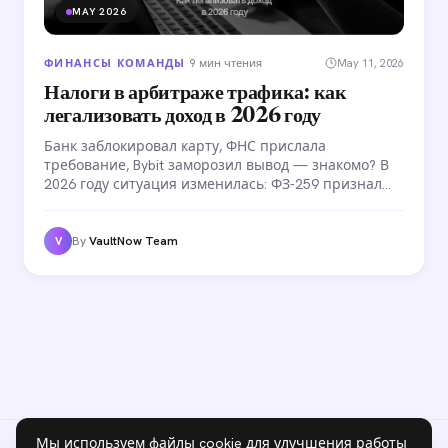
MAY 2026
ФИНАНСЫ КОМАНДЫ
·
9 мин чтения
May 11, 2026
Налоги в арбитраже трафика: как
легализовать доход в 2026 году
Банк заблокировал карту, ФНС прислала
требование, Bybit заморозил вывод — знакомо? В
2026 году ситуация изменилась: ФЗ-259 признал
крипту имуществом, ФЗ-221 закрепил правила
налогообложения. Разбираем все варианты
легализации — от самозанятости до зарубежных
By
VaultNow Team
V
структур.
Мы используем файлы cookie для улучшения работы