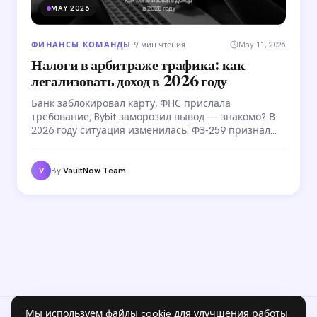
MAY 2026
ФИНАНСЫ КОМАНДЫ
·
9 мин чтения
May 11, 2026
Налоги в арбитраже трафика: как
легализовать доход в 2026 году
Банк заблокировал карту, ФНС прислала
требование, Bybit заморозил вывод — знакомо? В
2026 году ситуация изменилась: ФЗ-259 признал
крипту имуществом, ФЗ-221 закрепил правила
налогообложения. Разбираем все варианты
легализации — от самозанятости до зарубежных
By
VaultNow Team
V
структур.
Мы используем файлы cookie для улучшения работы