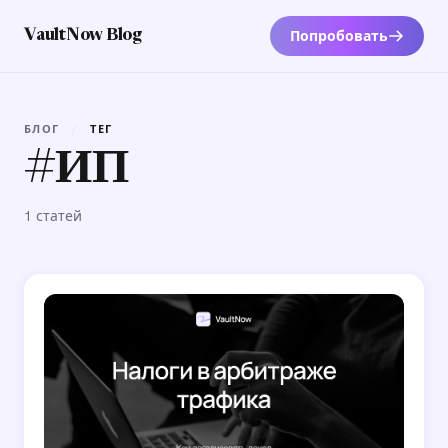
Попробовать
VaultNow Blog
БЛОГ
/
ТЕГ
#ИП
1 статей