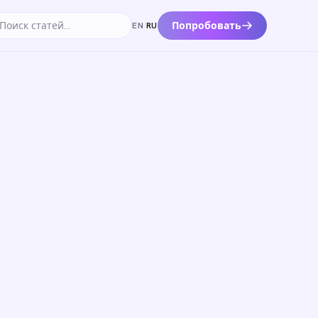
Попробовать
EN
·
RU
к по статьям