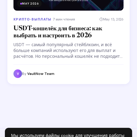
MAY 2026
КРИПТО-ВЫПЛАТЫ
·
7 мин чтения
May 13, 2026
USDT-кошелёк для бизнеса: как
выбрать и настроить в 2026
USDT — самый популярный стейблкоин, и всё
больше компаний используют его для выплат и
расчётов. Но персональный кошелёк не подходит
для бизнес-операций. Разбираемся, как выбрать
USDT-кошелёк для бизнеса: контроль доступа,
массовые операции, комплаенс.
By
VaultNow Team
V
Мы используем файлы cookie для улучшения работы