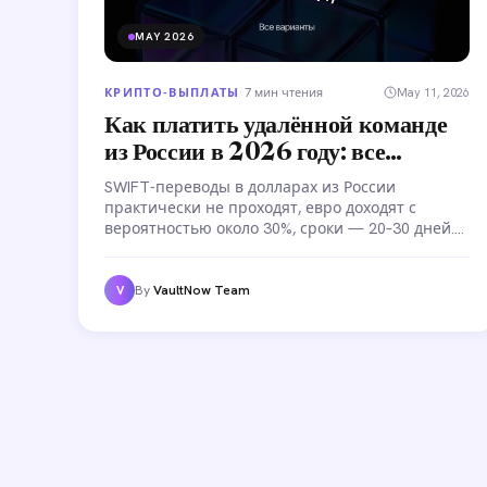
MAY 2026
КРИПТО-ВЫПЛАТЫ
·
7 мин чтения
May 11, 2026
Как платить удалённой команде
из России в 2026 году: все
варианты
SWIFT-переводы в долларах из России
практически не проходят, евро доходят с
вероятностью около 30%, сроки — 20–30 дней.
Для арбитражных команд такие условия
неприемлемы. Разбираем все рабочие
варианты оплаты удалённой команде из России
By
VaultNow Team
V
в 2026 году с конкретными комиссиями.