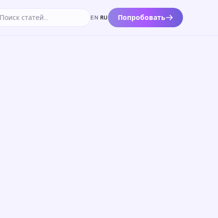
Попробовать
EN
·
RU
к по статьям