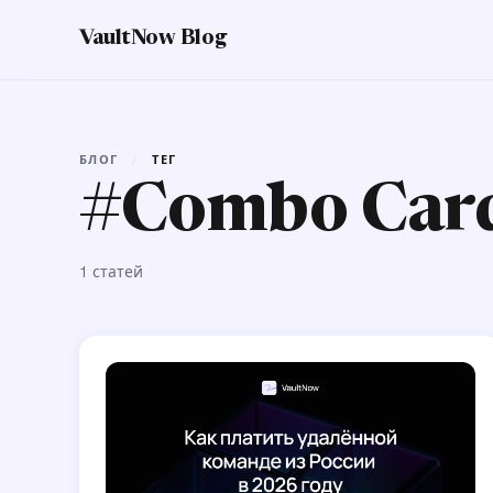
VaultNow Blog
БЛОГ
/
ТЕГ
#Combo Car
1 статей