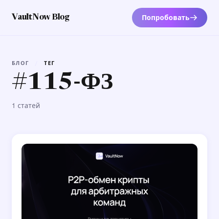
Попробовать
VaultNow Blog
БЛОГ
/
ТЕГ
#115-ФЗ
1 статей