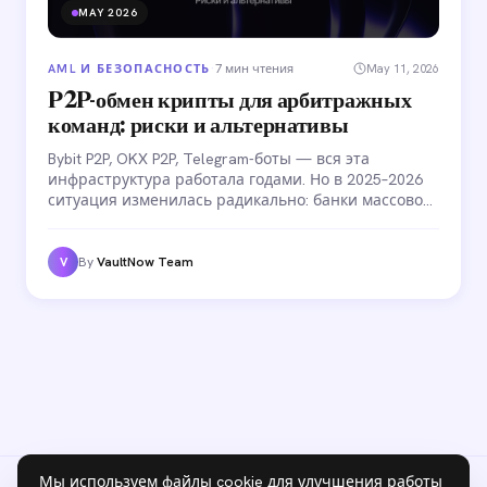
MAY 2026
AML И БЕЗОПАСНОСТЬ
·
7 мин чтения
May 11, 2026
P2P-обмен крипты для арбитражных
команд: риски и альтернативы
Bybit P2P, OKX P2P, Telegram-боты — вся эта
инфраструктура работала годами. Но в 2025–2026
ситуация изменилась радикально: банки массово
блокируют карты участников P2P-сделок, биржи
замораживают аккаунты, «грязный» USDT стал
повседневной проблемой. Разбираем риски и
By
VaultNow Team
V
альтернативы.
Мы используем файлы cookie для улучшения работы