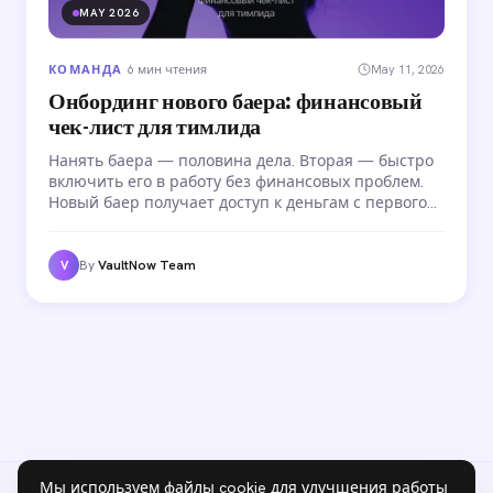
MAY 2026
КОМАНДА
·
6 мин чтения
May 11, 2026
Онбординг нового баера: финансовый
чек-лист для тимлида
Нанять баера — половина дела. Вторая — быстро
включить его в работу без финансовых проблем.
Новый баер получает доступ к деньгам с первого
дня: рекламные бюджеты, аккаунты, инструменты.
Пошаговый финансовый чек-лист для тимлида —
от первого дня до первой выплаты.
By
VaultNow Team
V
Мы используем файлы cookie для улучшения работы