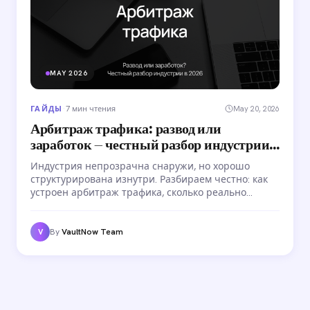
MAY 2026
ГАЙДЫ
·
7 мин чтения
May 20, 2026
Арбитраж трафика: развод или
заработок — честный разбор индустрии в
2026
Индустрия непрозрачна снаружи, но хорошо
структурирована изнутри. Разбираем честно: как
устроен арбитраж трафика, сколько реально
зарабатывают медиабаинговые команды, какие
риски существуют и почему большинство
новичков теряют деньги в первые месяцы.
By
VaultNow Team
V