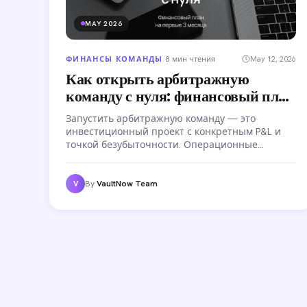
MAY 2026
ФИНАНСЫ КОМАНДЫ
·
8 мин чтения
May 12, 2026
Как открыть арбитражную
команду с нуля: финансовый план
на первые 3 месяца
Запустить арбитражную команду — это
инвестиционный проект с конкретным P&L и
точкой безубыточности. Операционные
расходы начинаются с первого дня, а доход —
нет. Финансовый план запуска по месяцам:
бюджет от $25K, расходы по статьям, путь до
By
VaultNow Team
V
первой прибыли.