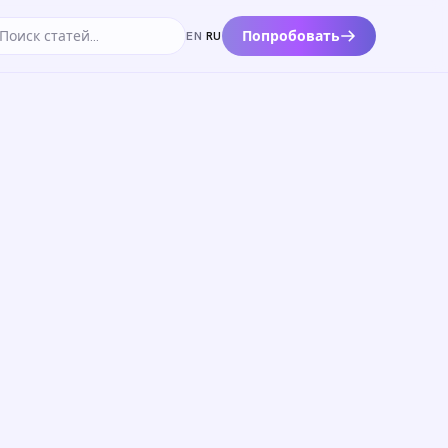
Попробовать
EN
·
RU
к по статьям