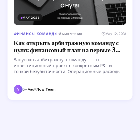
MAY 2026
ФИНАНСЫ КОМАНДЫ
·
8 мин чтения
May 12, 2026
Как открыть арбитражную команду с
нуля: финансовый план на первые 3
месяца
Запустить арбитражную команду — это
инвестиционный проект с конкретным P&L и
точкой безубыточности. Операционные расходы
начинаются с первого дня, а доход — нет.
Финансовый план запуска по месяцам: бюджет от
$25K, расходы по статьям, путь до первой прибыли.
By
VaultNow Team
V