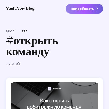
Попробовать
VaultNow Blog
БЛОГ
/
ТЕГ
#открыть
команду
1 статей