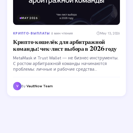
MAY 2026
КРИПТО-ВЫПЛАТЫ
·
6 мин чтения
May 13, 2026
Крипто-кошелёк для арбитражной
команды: чек-лист выбора в 2026 году
MetaMask и Trust Wallet — не бизнес-инструменты.
С ростом арбитражной команды начинаются
проблемы: личные и рабочие средства
смешиваются, контроля нет, AML-риски растут.
Разбираем, чем бизнес-кошелёк отличается от
персонального и как выбрать решение в 2026 году.
By
VaultNow Team
V