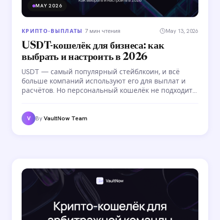
MAY 2026
КРИПТО-ВЫПЛАТЫ
·
7 мин чтения
May 13, 2026
USDT-кошелёк для бизнеса: как
выбрать и настроить в 2026
USDT — самый популярный стейблкоин, и всё
больше компаний используют его для выплат и
расчётов. Но персональный кошелёк не подходит
для бизнес-операций. Разбираемся, как выбрать
USDT-кошелёк для бизнеса: контроль доступа,
массовые операции, комплаенс.
By
VaultNow Team
V