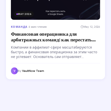
MAY 2026
КОМАНДА
·
6 мин чтения
May 12, 2026
Финансовая операционка для
арбитражных команд: как перестать
жить в Google Sheets
Компании в аффилиат-сфере масштабируются
быстро, а финансовая операционка за этим часто
не успевает. Основатель сам отправляет
транзакции в USDT, вместо того чтобы думать о
следующем шаге. Разбираем, как перейти от хаоса
в Google Sheets к системным процессам выплат,
By
VaultNow Team
V
учёта и контроля.