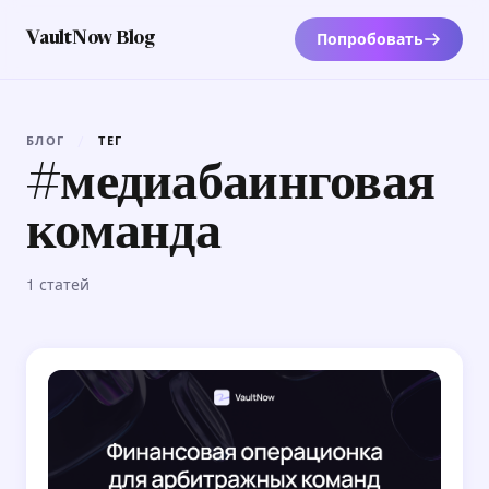
Попробовать
VaultNow Blog
БЛОГ
/
ТЕГ
#медиабаинговая
команда
1 статей