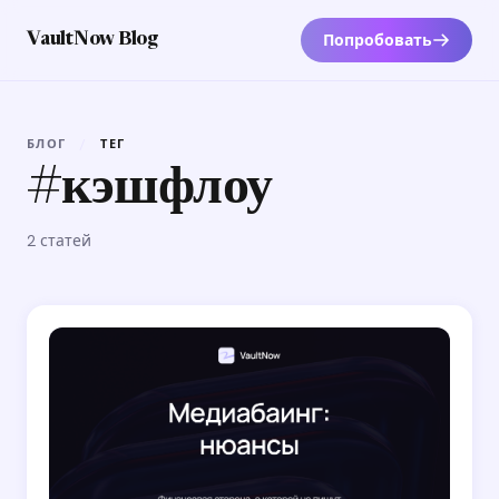
Попробовать
VaultNow Blog
БЛОГ
/
ТЕГ
#кэшфлоу
2 статей