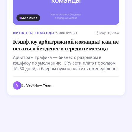
MAY 2026
ФИНАНСЫ КОМАНДЫ
·
6 мин чтения
May 08, 2026
Кэшфлоу арбитражной команды: как не
остаться без денег в середине месяца
Арбитраж трафика — бизнес с разрывом в
кэшфлоу по умолчанию. CPA-сети платят с холдом
15–30 дней, а баерам нужно платить еженедельно.
Для маленькой команды это терпимо, но с ростом
кассовый разрыв становится системной
проблемой. Разбираем, как управлять кэшфлоу.
By
VaultNow Team
V