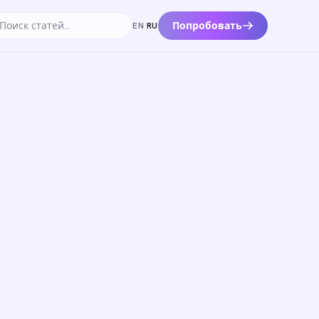
Попробовать
EN
·
RU
к по статьям