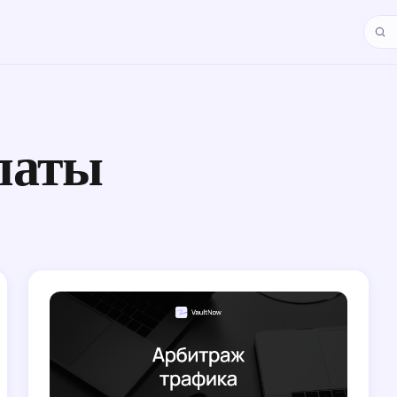
Поис
латы