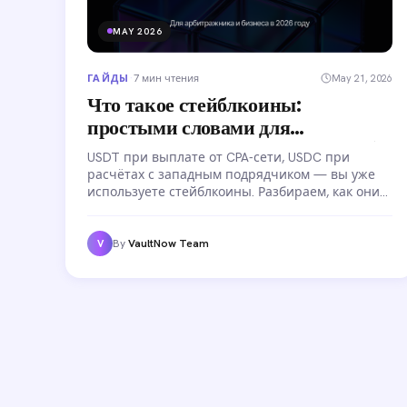
MAY 2026
ГАЙДЫ
·
7 мин чтения
May 21, 2026
Что такое стейблкоины:
простыми словами для
арбитражника и бизнеса в 2026
USDT при выплате от CPA-сети, USDC при
году
расчётах с западным подрядчиком — вы уже
используете стейблкоины. Разбираем, как они
устроены изнутри, чем USDT отличается от
USDC, почему важна сеть TRC20 vs ERC20 и
какие риски существуют при работе с крипто-
By
VaultNow Team
V
выплатами.