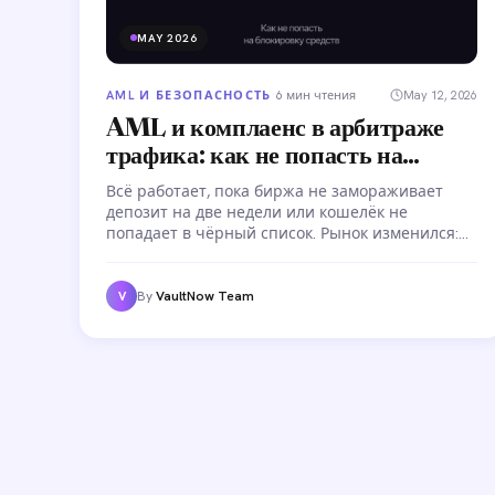
MAY 2026
AML И БЕЗОПАСНОСТЬ
·
6 мин чтения
May 12, 2026
AML и комплаенс в арбитраже
трафика: как не попасть на
блокировку средств
Всё работает, пока биржа не замораживает
депозит на две недели или кошелёк не
попадает в чёрный список. Рынок изменился:
биржи ужесточают мониторинг, а цена ошибки
— замороженные средства и сорванные
кампании. Разбираемся, как устроена AML-
By
VaultNow Team
V
проверка и как выстроить процесс для
арбитражной команды.