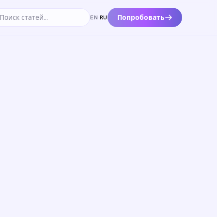
Попробовать
EN
·
RU
к по статьям